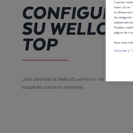
CONFIGURAC
Cuando visita
hacer clic en "
te ofrecemos l
SU WELLCRAF
las categorías
cookies estric
Puedes modifi
TOP
página de nue
Para más info
Consultar a "l
¿Has diseñado el Wellcraft perfecto? No dejes que se 
recupérala cuando lo necesites.