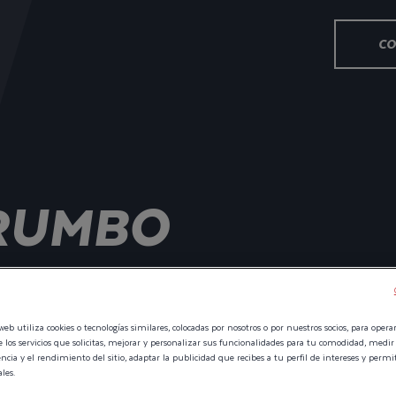
CO
 RUMBO
QUIERAS.
web utiliza cookies o tecnologías similares, colocadas por nosotros o por nuestros socios, para operar 
e los servicios que solicitas, mejorar y personalizar sus funcionalidades para tu comodidad, medir
cia y el rendimiento del sitio, adaptar la publicidad que recibes a tu perfil de intereses y permi
les.