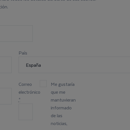
ción.
País
Correo
Me gustaría
electrónico
que me
*
mantuvieran
informado
de las
noticias,