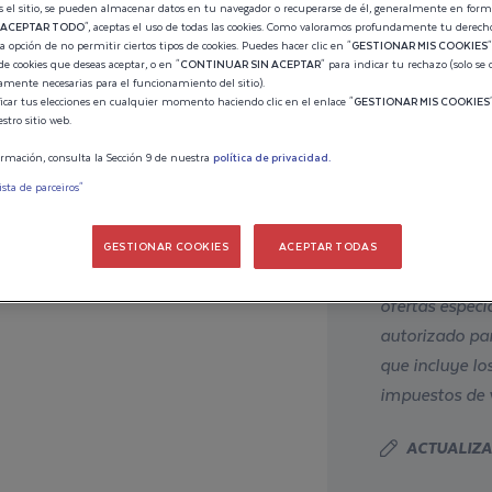
IÓN DE
s el sitio, se pueden almacenar datos en tu navegador o recuperarse de él, generalmente en forma
ACEPTAR TODO
", aceptas el uso de todas las cookies. Como valoramos profundamente tu derecho 
a opción de no permitir ciertos tipos de cookies. Puedes hacer clic en "
GESTIONAR MIS COOKIES
Tarifa estima
T 38 T-
 de cookies que deseas aceptar, o en "
CONTINUAR SIN ACEPTAR
" para indicar tu rechazo (solo se 
tamente necesarias para el funcionamiento del sitio).
251 20
car tus elecciones en cualquier momento haciendo clic en el enlace "
GESTIONAR MIS COOKIES
stro sitio web.
Precio orient
rmación, consulta la Sección 9 de nuestra
política de privacidad.
ista de parceiros"
El precio esti
motor(es), se 
GESTIONAR COOKIES
ACEPTAR TODAS
posibles prom
pierda. Guarda tu configuración y
ofertas especi
autorizado par
que incluye lo
impuestos de v
ACTUALIZ