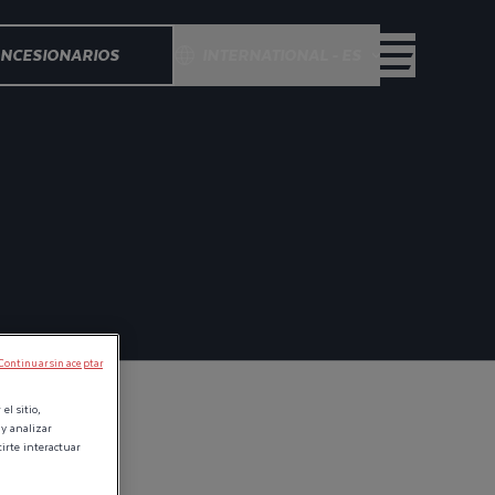
NCESIONARIOS
INTERNATIONAL - ES
Continuar sin aceptar
el sitio,
 y analizar
tirte interactuar