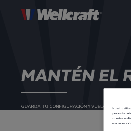
MANTÉN EL
GUARDA TU CONFIGURACIÓN Y VUELVE CUANDO 
Nuestro sitio 
proporcionart
nuestra audien
con redes socia