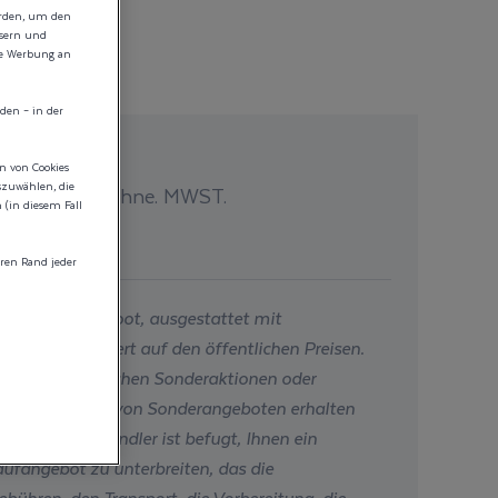
erden, um den
ssern und
ie Werbung an
den – in der
iguriert :
en von Cookies
0,00 €
szuwählen, die
ohne. MWST.
(in diesem Fall
eis
ren Rand jeder
 Preis für Ihr Boot, ausgestattet mit
otor(en), basiert auf den öffentlichen Preisen.
igt keine möglichen Sonderaktionen oder
Sie im Rahmen von Sonderangeboten erhalten
hr Wellcraft-Händler ist befugt, Ihnen ein
ufangebot zu unterbreiten, das die
bühren, den Transport, die Vorbereitung, die