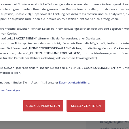
T.
e verwendet Cookies oder ähnliche Technologien, die von uns oder unseren Partnern gesetzt w
ebsite zu gewährleisten, Ihnen die gewünschten Dienste bereitzustellen, Funktionen zu verbe
nzupassen, unsere Zielgruppe sowie die Leistung der Website zu messen und zu analysieren, d
nprofil anzupassen und Ihnen die Interaktion mit sozialen Netzwerken zu ermöglichen.
IE
ere Website besuchen, können Daten in Ihrem Browser gespeichert oder von dort abgerufen wer
 von Cookies.
 auf „
ALLE AKZEPTIEREN
“ stimmen Sie der Verwendung aller Cookies zu.
Preis wie konf
G IHRES
hutz Ihrer Privatsphäre besonders wichtig ist, bieten wir Ihnen die Möglichkeit, bestimmte Art
380 75
sen. Sie können auf „
MEINE COOKIES VERWALTEN
“ klicken, um die Kategorien von Cookies au
en möchten, oder auf „
OHNE ZUSTIMMUNG FORTFAHREN
“, um Ihre Ablehnung auszudrücken 
352
e für den Betrieb der Website unbedingt erforderlichen Cookies gesetzt).
Indikativer Pr
re Auswahl jederzeit ändern, indem Sie auf den Link „
MEINE COOKIES VERWALTEN
“ am unte
Website klicken.
Der geschätzte
mationen finden Sie in Abschnitt 9 unserer
Datenschutzrichtlinie
.
SSEN.
seinem/ihren M
rtner“ anzeigen
Er berücksicht
Rabatte, die 
COOKIES VERWALTEN
ALLE AKZEPTIEREN
könnten. Nur I
endgültiges Ka
anfallenden Ge