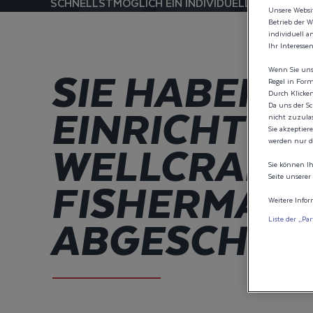
SCHNELLSTMÖGLICH EIN INDIVIDUELLES ANGEBO
Unsere Websit
Betrieb der W
individuell a
Ihr Interesse
SIE HABEN D
Wenn Sie uns
Regel in Form
Durch Klicken
EINRICHTUN
Da uns der Sc
nicht zuzulas
Sie akzeptier
WELLCRAFT 
werden nur di
Sie können Ih
FISHERMAN
Seite unserer 
Weitere Infor
ABGESCHLO
Liste der „Pa