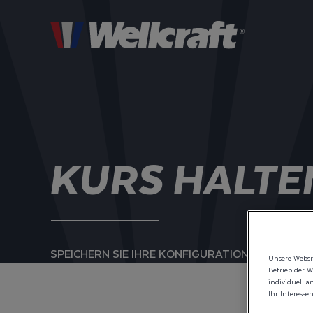
KURS HALTE
SPEICHERN SIE IHRE KONFIGURATION UND MACHE
Unsere Websit
Betrieb der W
individuell a
Ihr Interesse