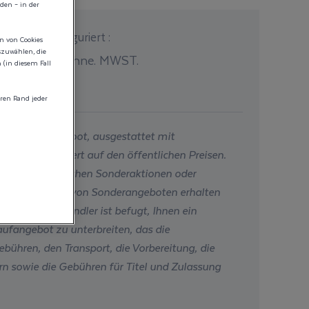
den – in der
rif wie konfiguriert :
en von Cookies
szuwählen, die
0,00 €
ohne. MWST.
(in diesem Fall
eis
ren Rand jeder
 Preis für Ihr Boot, ausgestattet mit
otor(en), basiert auf den öffentlichen Preisen.
igt keine möglichen Sonderaktionen oder
Sie im Rahmen von Sonderangeboten erhalten
hr Wellcraft-Händler ist befugt, Ihnen ein
ufangebot zu unterbreiten, das die
bühren, den Transport, die Vorbereitung, die
n sowie die Gebühren für Titel und Zulassung