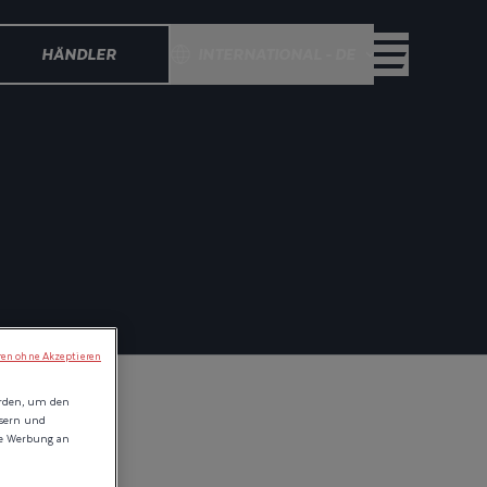
HÄNDLER
INTERNATIONAL - DE
ren ohne Akzeptieren
erden, um den
ssern und
ie Werbung an