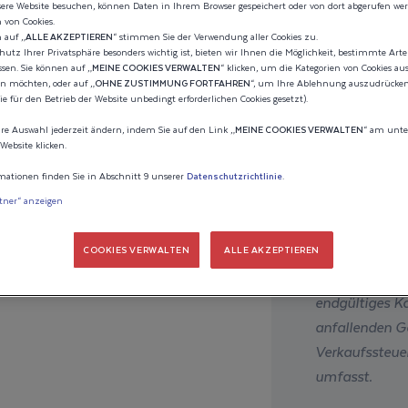
TION
ere Website besuchen, können Daten in Ihrem Browser gespeichert oder von dort abgerufen wer
 von Cookies.
 auf „
ALLE AKZEPTIEREN
“ stimmen Sie der Verwendung aller Cookies zu.
Geschätzter Ta
LCRAFT
hutz Ihrer Privatsphäre besonders wichtig ist, bieten wir Ihnen die Möglichkeit, bestimmte Art
sen. Sie können auf „
MEINE COOKIES VERWALTEN
“ klicken, um die Kategorien von Cookies au
150 84
en möchten, oder auf „
OHNE ZUSTIMMUNG FORTFAHREN
“, um Ihre Ablehnung auszudrücken 
MAN
e für den Betrieb der Website unbedingt erforderlichen Cookies gesetzt).
Indikativer Pr
re Auswahl jederzeit ändern, indem Sie auf den Link „
MEINE COOKIES VERWALTEN
“ am unte
Website klicken.
Der geschätzte
mationen finden Sie in Abschnitt 9 unserer
Datenschutzrichtlinie
.
seinem/ihren M
rtner“ anzeigen
Er berücksicht
ie Ihre Ideen nicht über Bord
Rabatte, die 
COOKIES VERWALTEN
ALLE AKZEPTIEREN
 jederzeit wieder darauf zu.
könnten. Nur I
endgültiges Ka
anfallenden Ge
Verkaufssteuer
umfasst.