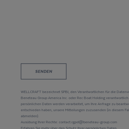
WELLCRAFT bezeichnet SPBI, den Verantwortlichen für die Datenve
Beneteau Group America Inc. oder Rec Boat Holding verantwortlich si
persönlichen Daten werden verarbeitet, um Ihre Anfrage zu beantwo
entschieden haben, unsere Mitteilungen zuzusenden (in diesem Fal
abmelden).
Ausübung Ihrer Rechte: contact.rgpd@beneteau-group.com
Erfahren Sie mehr über den Schutz Ihrer persönlichen Daten.