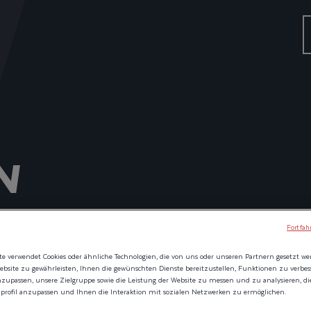
N
Fortfah
N SIE SPÄTER WEITER.
e verwendet Cookies oder ähnliche Technologien, die von uns oder unseren Partnern gesetzt w
ebsite zu gewährleisten, Ihnen die gewünschten Dienste bereitzustellen, Funktionen zu verbe
nzupassen, unsere Zielgruppe sowie die Leistung der Website zu messen und zu analysieren, d
nprofil anzupassen und Ihnen die Interaktion mit sozialen Netzwerken zu ermöglichen.